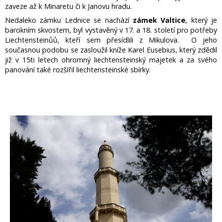
zaveze až k Minaretu či k Janovu hradu.
Nedaleko zámku Lednice se nachází
zámek Valtice
, který je
barokním skvostem, byl vystavěný v 17. a 18. století pro potřeby
Liechtensteinůů, kteří sem přesídlili z Mikulova. O jeho
současnou podobu se zasloužil kníže Karel Eusebius, který zdědil
již v 15ti letech ohromný liechtensteinský majetek a za svého
panování také rozšířil liechtensteinské sbírky.