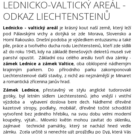
LEDNICKO-VALTICKÝ AREÁL -
ODKAZ LIECHTENSTEINŮ
Lednicko - valtický areál
je krásný kout naší země, který leží
pod Pálavskými vrchy a dotýká se zde Morava, Slovensko a
Horní Rakousko. Dnešní podoba je výsledkem entuziasmu a také
píle, práce a tvořivého ducha rodu Liechtensteinů, kteří zde sídlili
až do roku 1945, kdy na základě Benešových dekretů museli své
panství opustit. Základní osu celého areálu tvoří dva zámky -
zámek Lednice a zámek Valtice
, oba obklopené nádherným
krajinným parkem. Do přírodního parku zakomponovali
Liechtensteinové další stavby, z nichž asi nejznámější je Minaret
a romantická zřícenina Janův hrad.
Zámek Lednice
, přestavěný ve stylu anglické tudorovské
gotiky, byl letním sídlem Liechtensteinů. Jeho vnější i vnitřní
výzdoba a vybavení doslova bere dech. Nádherné dřevěné
kazetové stropy, podlahy, mobiliář, dřevěné točité schodiště
vytvořené bez jediného hřebíku, na svou dobu velmi moderní
koupelny, výtah... Milovníci květin mohou zavítat do skleníku,
zajímavé technické památky, který se nachází hned vedle
zámku. Zcela určitě si nenechte ujít projížďku po Dyji, která Vás